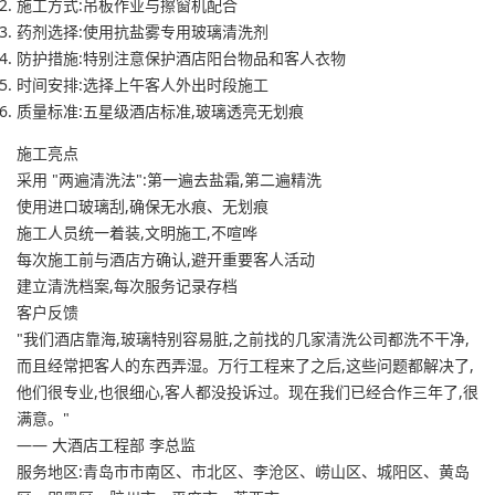
施工方式
:吊板作业与擦窗机配合
药剂选择
:使用抗盐雾专用玻璃清洗剂
防护措施
:特别注意保护酒店阳台物品和客人衣物
时间安排
:选择上午客人外出时段施工
质量标准
:五星级酒店标准,玻璃透亮无划痕
施工亮点
采用 "两遍清洗法":第一遍去盐霜,第二遍精洗
使用进口玻璃刮,确保无水痕、无划痕
施工人员统一着装,文明施工,不喧哗
每次施工前与酒店方确认,避开重要客人活动
建立清洗档案,每次服务记录存档
客户反馈
"我们酒店靠海,玻璃特别容易脏,之前找的几家清洗公司都洗不干净,
而且经常把客人的东西弄湿。万行工程来了之后,这些问题都解决了,
他们很专业,也很细心,客人都没投诉过。现在我们已经合作三年了,很
满意。"
—— 大酒店工程部 李总监
服务地区
:青岛市市南区、市北区、李沧区、崂山区、城阳区、黄岛